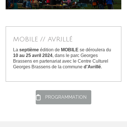
SUR-MESURE
PERFORMANCES ARTISTIQUES
INTERVENTIONS PÉDAGOGIQUES
MOBILE // AVRILLÉ
MOBILE
La
septième
édition de
MOBILE
se déroulera du
10 au 25 avril 2024
, dans le parc Georges
DOUÉ-LA-FONTAINE
Brassens en partenariat avec le Centre Culturel
Georges Brassens de la commune
d'Avrillé
.
MONTREUIL-SUR-MAINE
BAUGÉ-EN-ANJOU
LA POUÈZE
PROGRAMMATION
TIERCÉ
LONGUÉ-JUMELLES
AVRILLÉ