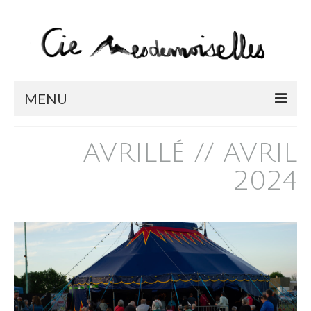
MENU
LA COMPAGNIE
AVRILLÉ // AVRIL
SPECTACLES
2024
BONJOUR BONHEUR / EN TOURNÉE
CHIMÈRES / EN TOURNÉE
MEMENTO
L’OCA
CABARET CIRQUE