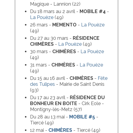
Magique - Lannion (22)
Du 18 mars au 2 avril -
MOBILE #4
-
La Pouèze
(49)
26 mars -
MEMENTO
-
La Pouèze
(49)
Du 27 au 30 mars -
RÉSIDENCE
CHIMÈRES
-
La Pouèze
(49)
30 mars -
CHIMÈRES
-
La Pouèze
(49)
31 mars -
CHIMÈRES
-
La Pouèze
(49)
Du 15 au 16 avril -
CHIMÈRES
-
Fête
des Tulipes
- Mairie de Saint Denis
(93)
Du 17 au 23 avril -
RÉSIDENCE DU
BONHEUR EN BOITE
- Cirk Eole -
Montigny-lès-Metz (57)
Du 28 au 13 mai -
MOBILE #5
-
Tiercé (49)
12 mai -
CHIMÈRES
- Tiercé (49)