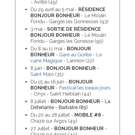
- Avrillé (49)
Du 29 avril au 5 mai -
RÉSIDENCE
CHAZÉ SUR ARGOS
BONJOUR BONHEUR
- Le Moulin
Fondu - Garges les Gonnesses (93)
SCEAUX D’ANJOU
3 mai -
SORTIE DE RÉSIDENCE
BONJOUR BONHEUR
- Le Moulin
AGENDA
Fondu - Garges les Gonesse (95)
Du 8 au 11 mai -
BONJOUR
SAISON EN COURS
BONHEUR
-
Gare au Gorille - Le
carré Magique
- Lannion (22)
SAISONS PASSÉES
8 juin -
BONJOUR BONHEUR
-
CONTACT
Saint Malo
(35)
Du 15 au 16 juin -
BONJOUR
PRO
BONHEUR
-
Festival les beaux jours
- Onyx - Saint Herblain (44)
8 juillet -
BONJOUR BONHEUR
- La
Déferlante - Barbâtre (85)
Du 20 au 28 juillet -
MOBILE #8
-
Chazé sur Argos (49)
27 Juillet -
BONJOUR BONHEUR
-
Chazé sur Argos (49)