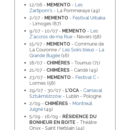
12/06 -
MEMENTO
-
Les
Zartipom's
- La Pommeraye (49)
2/07 -
MEMENTO
-
Festival Urbaka
- Limoges (87)
9/07 - 10/07 -
MEMENTO
-
Les
Z'accros de ma Rue
- Nevers (58)
15/07 -
MEMENTO
- Commune de
La Couronne /
Les Soirs bleus
-
La
Grande Bugée
(16)
18/07 -
CHIMÈRES
- Tournus (71)
21/07 -
CHIMÈRES
- Candé (49)
23/07 -
MEMENTO
-
Festival C
-
Lormes (58)
29/07 - 30/07 -
L'OCA
-
Carnaval
Sztukmistrzów
- Lublin - Pologne
2/09 -
CHIMÈRES
-
Montreuil
Juigné
(49)
5/09 - 16/09 -
RÉSIDENCE DU
BONHEUR EN BOITE
- Théâtre
Onyx - Saint Herblain (44)