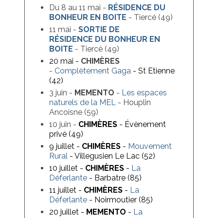
Du 8 au 11 mai -
RÉSIDENCE DU
BONHEUR EN BOITE
- Tiercé (49)
11 mai -
SORTIE DE
RÉSIDENCE DU BONHEUR EN
BOITE
- Tiercé (49)
20 mai -
CHIMÈRES
-
Complètement Gaga
- St Etienne
(42)
3 juin -
MEMENTO
-
Les espaces
naturels de la MEL
- Houplin
Ancoisne (59)
10 juin -
CHIMÈRES
- Évènement
privé (49)
9 juillet -
CHIMÈRES
-
Mouvement
Rural
- Villegusien Le Lac (52)
10 juillet -
CHIMÈRES
-
La
Déferlante
- Barbatre (85)
11 juillet -
CHIMÈRES
-
La
Déferlante
- Noirmoutier (85)
20 juillet -
MEMENTO
-
La