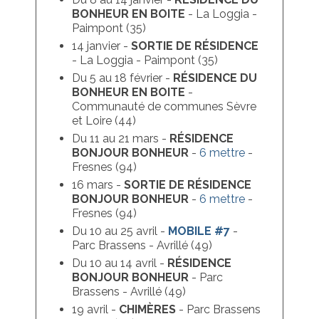
BONHEUR EN BOITE
- La Loggia -
SUR-MESURE
Paimpont (35)
14 janvier -
SORTIE DE RÉSIDENCE
PERFORMANCES ARTISTIQUES
- La Loggia - Paimpont (35)
Du 5 au 18 février -
RÉSIDENCE
DU
INTERVENTIONS PÉDAGOGIQUES
BONHEUR EN BOITE
-
Communauté de communes Sèvre
MOBILE
et Loire (44)
Du 11 au 21 mars -
RÉSIDENCE
DOUÉ-LA-FONTAINE
BONJOUR BONHEUR
-
6 mettre
-
Fresnes (94)
MONTREUIL-SUR-MAINE
16 mars -
SORTIE DE RÉSIDENCE
BONJOUR BONHEUR
-
6 mettre
-
BAUGÉ-EN-ANJOU
Fresnes (94)
LA POUÈZE
Du 10 au 25 avril -
MOBILE #7
-
Parc Brassens - Avrillé (49)
TIERCÉ
Du 10 au 14 avril -
RÉSIDENCE
BONJOUR BONHEUR
- Parc
LONGUÉ-JUMELLES
Brassens - Avrillé (49)
19 avril -
CHIMÈRES
- Parc Brassens
AVRILLÉ