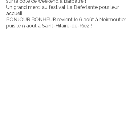
sur la côte ce weekend à Barbâtre !
Un grand merci au festival La Déferlante pour leur
SUR-MESURE
accueil !
BONJOUR BONHEUR revient le 6 août à Noirmoutier
PERFORMANCES ARTISTIQUES
puis le 9 août à Saint-Hilaire-de-Riez !
INTERVENTIONS PÉDAGOGIQUES
MOBILE
DOUÉ-LA-FONTAINE
MONTREUIL-SUR-MAINE
BAUGÉ-EN-ANJOU
LA POUÈZE
TIERCÉ
LONGUÉ-JUMELLES
AVRILLÉ