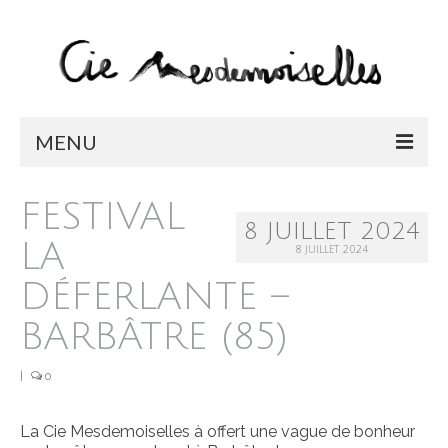
MENU
LA COMPAGNIE
FESTIVAL
8 JUILLET 2024
SPECTACLES
LA
8 JUILLET 2024
BONJOUR BONHEUR / EN TOURNÉE
DÉFERLANTE –
CHIMÈRES / EN TOURNÉE
BARBÂTRE (85)
MEMENTO
|
0
L’OCA
La Cie Mesdemoiselles à offert une vague de bonheur
CABARET CIRQUE