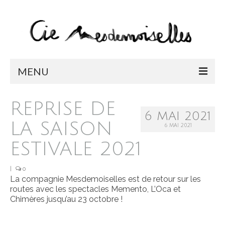
MENU
LA COMPAGNIE
REPRISE DE
6 MAI 2021
SPECTACLES
LA SAISON
6 MAI 2021
BONJOUR BONHEUR / EN TOURNÉE
ESTIVALE 2021
CHIMÈRES / EN TOURNÉE
|
0
La compagnie Mesdemoiselles est de retour sur les
MEMENTO
routes avec les spectacles Memento, L’Oca et
Chimères jusqu’au 23 octobre !
L’OCA
CABARET CIRQUE