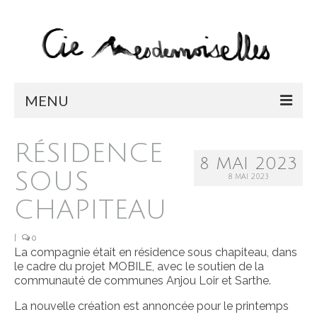
MENU
LA COMPAGNIE
RÉSIDENCE
8 MAI 2023
SPECTACLES
SOUS
8 MAI 2023
BONJOUR BONHEUR / EN TOURNÉE
CHAPITEAU
CHIMÈRES / EN TOURNÉE
|
0
La compagnie était en résidence sous chapiteau, dans
MEMENTO
le cadre du projet MOBILE, avec le soutien de la
communauté de communes Anjou Loir et Sarthe.
L’OCA
La nouvelle création est annoncée pour le printemps
CABARET CIRQUE