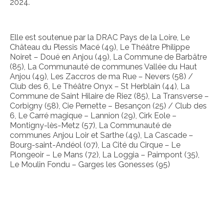
2024.
SUR-MESURE
Elle est soutenue par la DRAC Pays de la Loire, Le
PERFORMANCES ARTISTIQUES
Château du Plessis Macé (49), Le Théâtre Philippe
Noiret – Doué en Anjou (49), La Commune de Barbâtre
INTERVENTIONS PÉDAGOGIQUES
(85), La Communauté de communes Vallée du Haut
Anjou (49), Les Zaccros de ma Rue – Nevers (58) /
MOBILE
Club des 6, Le Théâtre Onyx – St Herblain (44), La
Commune de Saint Hilaire de Riez (85), La Transverse –
DOUÉ-LA-FONTAINE
Corbigny (58), Cie Pernette – Besançon (25) / Club des
6, Le Carré magique – Lannion (29), Cirk Eole –
MONTREUIL-SUR-MAINE
Montigny-lès-Metz (57), La Communauté de
communes Anjou Loir et Sarthe (49), La Cascade –
BAUGÉ-EN-ANJOU
Bourg-saint-Andéol (07), La Cité du Cirque – Le
Plongeoir – Le Mans (72), La Loggia – Paimpont (35),
LA POUÈZE
Le Moulin Fondu – Garges les Gonesses (95)
TIERCÉ
LONGUÉ-JUMELLES
AVRILLÉ