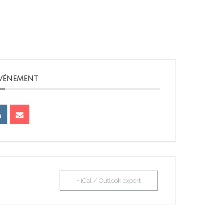
ÉVÉNEMENT
+ iCal / Outlook export