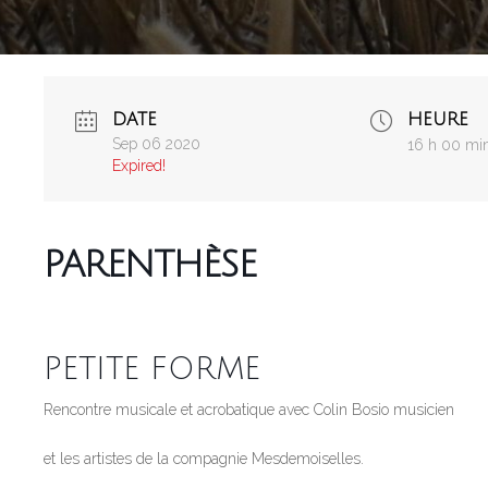
DATE
HEURE
Sep 06 2020
16 h 00 mi
Expired!
PARENTHÈSE
PETITE FORME
Rencontre musicale et acrobatique avec Colin Bosio musicien
et les artistes de la compagnie Mesdemoiselles.