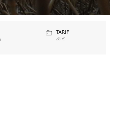
TARIF
28 €
n