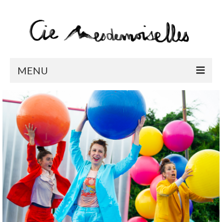
MENU
LA COMPAGNIE
SPECTACLES
BONJOUR BONHEUR / EN TOURNÉE
CHIMÈRES / EN TOURNÉE
MEMENTO
L’OCA
CABARET CIRQUE