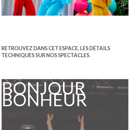
SUR-MESURE
PERFORMANCES ARTISTIQUES
INTERVENTIONS PÉDAGOGIQUES
MOBILE
RETROUVEZ DANS CET ESPACE, LES DÉTAILS
TECHNIQUES SUR NOS SPECTACLES.
DOUÉ-LA-FONTAINE
MONTREUIL-SUR-MAINE
BONJOUR
BAUGÉ-EN-ANJOU
BONHEUR
LA POUÈZE
TIERCÉ
LONGUÉ-JUMELLES
AVRILLÉ